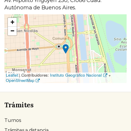
Av. Hipólito Yrigoyen 250, C1086 Cdad.
Autónoma de Buenos Aires.
Ubicación
+
en
−
el
mapa
500 m
Leaflet
|
Contribuidores:
Instituto Geográfico Nacional
+
2000 ft
OpenStreetMap
Trámites
Turnos
Trámites a distancia