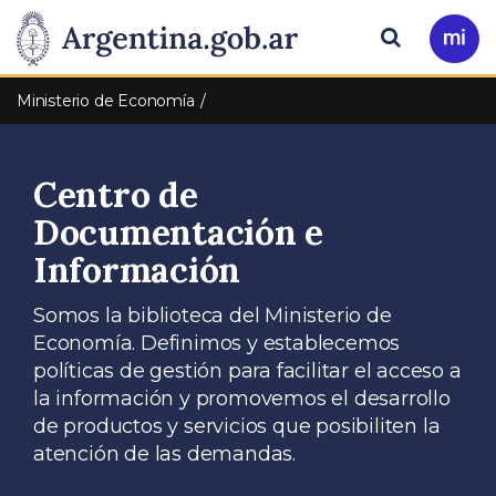
Pasar al contenido principal
Presidencia
Buscar
Ir
a
de
Mi
Ministerio de Economía
Arg
la
Centro de
Nación
Documentación e
Información
Somos la biblioteca del Ministerio de
Economía. Definimos y establecemos
políticas de gestión para facilitar el acceso a
la información y promovemos el desarrollo
de productos y servicios que posibiliten la
atención de las demandas.